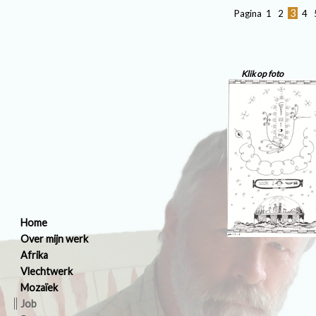
3
Pagina
1
2
4
Klik op foto
Home
Over mijn werk
Afrika
Vlechtwerk
Mozaïek
Job