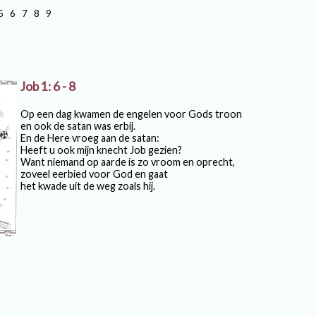
5
6
7
8
9
Job 1: 6 - 8
Op een dag kwamen de engelen voor Gods troon
en ook de satan was erbij.
En de Here vroeg aan de satan:
Heeft u ook mijn knecht Job gezien?
Want niemand op aarde is zo vroom en oprecht,
zoveel eerbied voor God en gaat
het kwade uit de weg zoals hij.